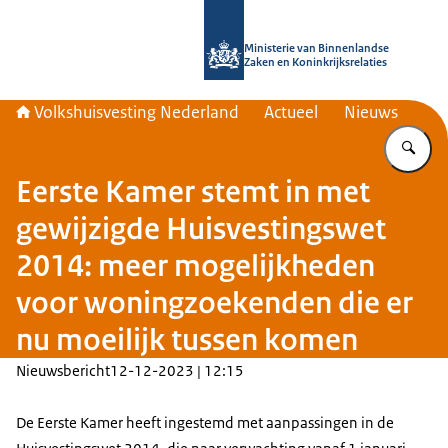
Naar de homepage van Home | Volks
Ministerie van Binnenlandse
Zaken en Koninkrijksrelaties
Volkshuisvesting Nederland
Actueel
Nieuws
Vu
Eerste Kamer stemt in met
gewijzigde Huisvestingswet
2014: meer mogelijkheden
voor woningzoekenden die er
nu moeilijk tussen komen
Nieuwsbericht
12-12-2023 | 12:15
De Eerste Kamer heeft ingestemd met aanpassingen in de