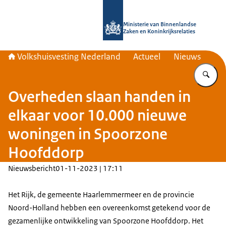
Naar de homepage van Home | Volks
Ministerie van Binnenlandse
Zaken en Koninkrijksrelaties
Volkshuisvesting Nederland
Actueel
Nieuws
Vu
Overheden slaan handen in
elkaar voor 10.000 nieuwe
woningen in Spoorzone
Hoofddorp
Nieuwsbericht
01-11-2023 | 17:11
Het Rijk, de gemeente Haarlemmermeer en de provincie
Noord-Holland hebben een overeenkomst getekend voor de
gezamenlijke ontwikkeling van Spoorzone Hoofddorp. Het