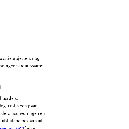
novatieprojecten, nog
 woningen verduurzaamd
n
huurders,
g. Er zijn een paar
onderd huurwoningen en
itsluitend bestaan uit
egeling 'SVVE'
voor