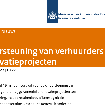
Naar de homepage van Home | Volksh
Ministerie van Binnenlandse Za
Koninkrijksrelaties
Nieuws
ersteuning van verhuurder
ovatieprojecten
23 | 10:22
aal 19 miljoen euro uit voor de ondersteuning van
genaren bij gezamenlijke renovatieprojecten ten
ng. Met deze stimulans, afkomstig uit de
sondersteuning Opschaling Renovatieprojecten