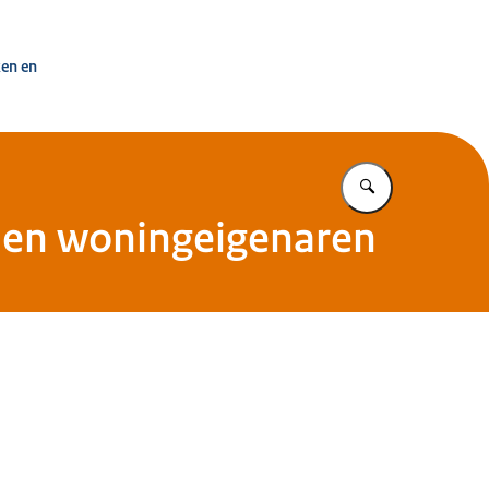
uisvesting Nederland
ken en
Vul in wat u z
s en woningeigenaren