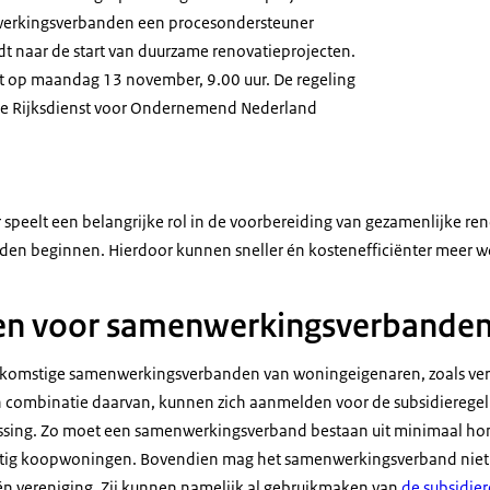
erkingsverbanden een procesondersteuner
dt naar de start van duurzame renovatieprojecten.
t op maandag 13 november, 9.00 uur. De regeling
de Rijksdienst voor Ondernemend Nederland
speelt een belangrijke rol in de voorbereiding van gezamenlijke re
en beginnen. Hierdoor kunnen sneller én kostenefficiënter meer
n voor samenwerkingsverbande
ekomstige samenwerkingsverbanden van woningeigenaren, zoals ver
combinatie daarvan, kunnen zich aanmelden voor de subsidieregelin
ssing. Zo moet een samenwerkingsverband bestaan uit minimaal h
rtig koopwoningen. Bovendien mag het samenwerkingsverband niet u
n vereniging. Zij kunnen namelijk al gebruikmaken van
de subsidier