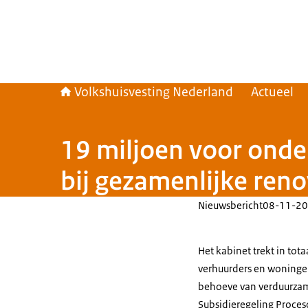
Volkshuisvesting Nederland
Actueel
19 miljoen voor ond
bij gezamenlijke ren
Nieuwsbericht
08-11-20
Het kabinet trekt in tot
verhuurders en woningei
behoeve van verduurzami
Subsidieregeling Proce