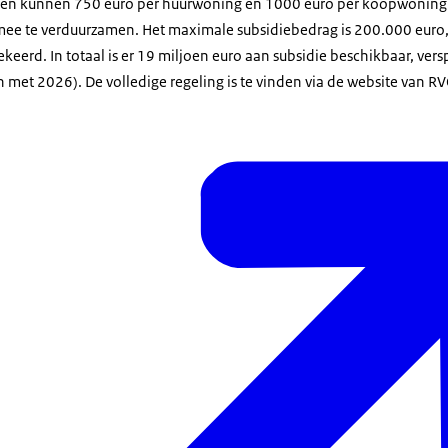
n kunnen 750 euro per huurwoning en 1000 euro per koopwonin
ee te verduurzamen. Het maximale subsidiebedrag is 200.000 euro
ekeerd. In totaal is er 19 miljoen euro aan subsidie beschikbaar, ver
en met 2026). De volledige regeling is te vinden via de website van R