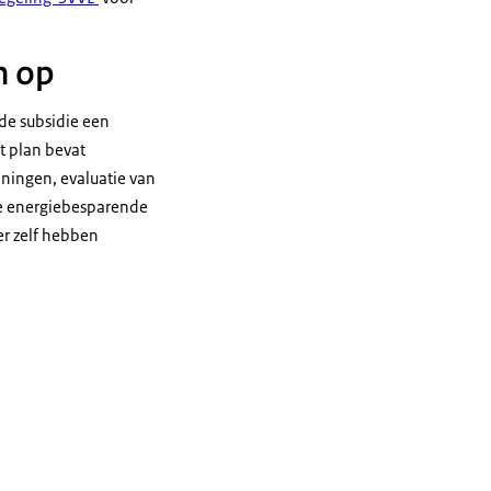
n op
de subsidie een
t plan bevat
ningen, evaluatie van
de energiebesparende
r zelf hebben