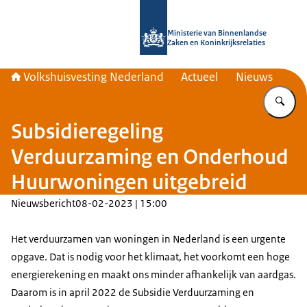
Naar de homepage van Home | Volks
Ministerie van Binnenlandse
Zaken en Koninkrijksrelaties
Volkshuisvesting Nederland
Actueel
Nieuws
Vu
Subsidieregeling
Verduurzaming en Onderhoud
Huurwoningen uitgebreid
Nieuwsbericht
08-02-2023 | 15:00
Het verduurzamen van woningen in Nederland is een urgente
opgave. Dat is nodig voor het klimaat, het voorkomt een hoge
energierekening en maakt ons minder afhankelijk van aardgas.
Daarom is in april 2022 de Subsidie Verduurzaming en