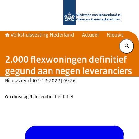
Naar de homepage van Home | Volks
Ministerie van Binnenlandse
Zaken en Koninkrijksrelaties
Volkshuisvesting Nederland
Actueel
Nieuws
Vu
2.000 flexwoningen definitief
gegund aan negen leveranciers
Nieuwsbericht
07-12-2022 | 09:26
Op dinsdag 6 december heeft het