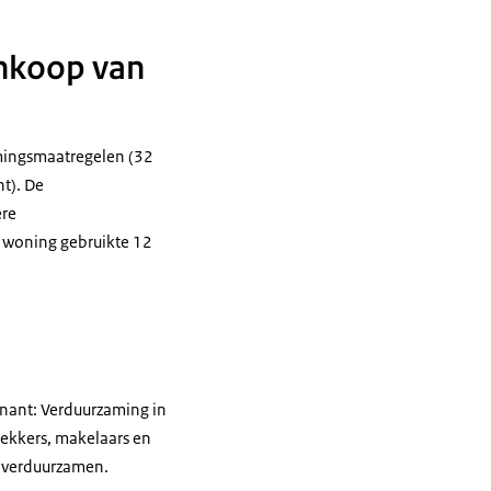
ankoop van
mingsmaatregelen (32
nt). De
ere
 woning gebruikte 12
enant: Verduurzaming in
rekkers, makelaars en
te verduurzamen.