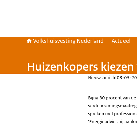
Volkshuisvesting Nederland
Actueel
Huizenkopers kiezen
Nieuwsbericht
03-03-20
Bijna 80 procent van de
verduurzamingsmaatregel
spreken met professionals
‘Energieadvies bij aank