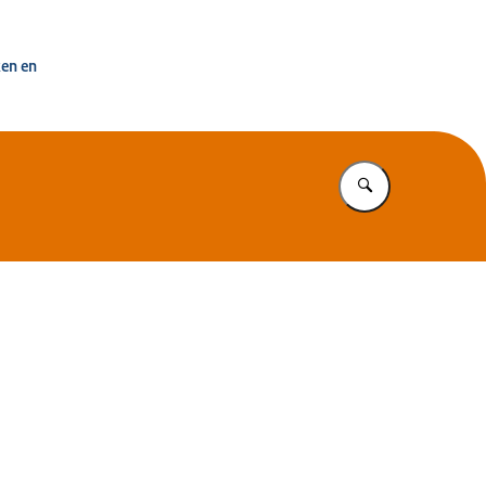
uisvesting Nederland
ken en
Vul in wat u z