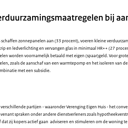
erduurzamingsmaatregelen bij a
 schaffen zonnepanelen aan (33 procent), voeren kleine verduurza
strip en ledverlichting en vervangen glas in minimaal HR++ (27 proce
len worden voornamelijk betaald met eigen (spaar)geld. Voor grot
len, zoals de aanschaf van een warmtepomp en het isoleren van de
ombinatie met een subsidie.
erschillende partijen - waaronder Verenging Eigen Huis - het conv
nvenant spraken onder andere dienstverleners zoals hypotheekverst
af dat zij kopers actief gaan adviseren en stimuleren om de woning 