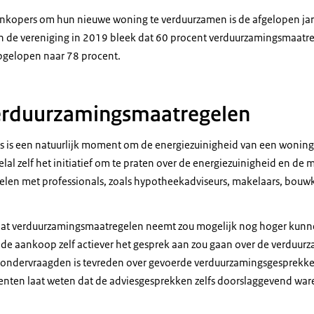
enkopers om hun nieuwe woning te verduurzamen is de afgelopen j
n de vereniging in 2019 bleek dat 60 procent verduurzamingsmaatre
pgelopen naar 78 procent.
erduurzamingsmaatregelen
 is een natuurlijk moment om de energiezuinigheid van een woning
l zelf het initiatief om te praten over de energiezuinigheid en de 
len met professionals, zoals hypotheekadviseurs, makelaars, bou
dat verduurzamingsmaatregelen neemt zou mogelijk nog hoger kunne
de aankoop zelf actiever het gesprek aan zou gaan over de verduu
 ondervraagden is tevreden over gevoerde verduurzamingsgesprekke
enten laat weten dat de adviesgesprekken zelfs doorslaggevend war