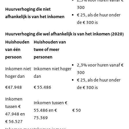
300
Huurverhoging die niet
Een hogere huurverhoging voor huren die nu lager
€ 25, als de huur onder
afhankelijk is van het inkomen
zijn dan € 300,- per maand; voor deze woningen is
de € 300 is
een huurverhoging van maximaal € 25 toegestaan.
Dat is hoger dan 2,3%. Met deze hogere
Huurverhoging die wel afhankelijk is van het inkomen (2020)
huurverhoging kunnen verhuurders zeer lage huren
Huishouden
Huishouden van
versneld verhogen. Hierbij speelt de hoogte van het
van één
twee of meer
inkomen van de huurder(s) geen rol. Reden is dat de
persoon
personen
verhuurder een huur kan gaan vragen die beter past
2,3% voor huren vanaf €
Inkomen niet
Inkomen niet hoger
bij de kwaliteit van de woning. De huurverhoging is
300
hoger dan
dan
maatwerk: de verhuurder mag deze huurverhoging
€ 25, als de huur onder
voorstellen maar het is geen verplichting.
€47.948
€ 55.486
de € 300 is
Inkomen
Een hogere huurverhoging voor huurders met een
Inkomen tussen €
tussen €
hoger inkomen.
55.486 en €
€ 50
47.948 en
75.369
Verhuurders kunnen huurders met een hoog
€ 56.527
(midden)inkomen in een sociale huurwoning een