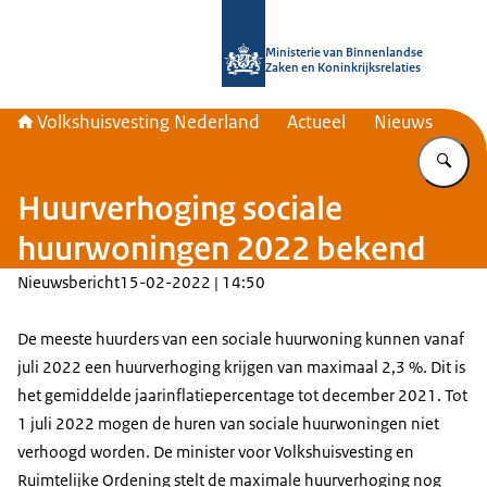
Naar de homepage van Home | Volks
Ministerie van Binnenlandse
Zaken en Koninkrijksrelaties
Volkshuisvesting Nederland
Actueel
Nieuws
Vu
Huurverhoging sociale
huurwoningen 2022 bekend
Nieuwsbericht
15-02-2022 | 14:50
De meeste huurders van een sociale huurwoning kunnen vanaf
juli 2022 een huurverhoging krijgen van maximaal 2,3 %. Dit is
het gemiddelde jaarinflatiepercentage tot december 2021. Tot
1 juli 2022 mogen de huren van sociale huurwoningen niet
verhoogd worden. De minister voor Volkshuisvesting en
Ruimtelijke Ordening stelt de maximale huurverhoging nog