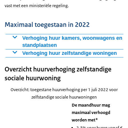
vast met een ministeriële regeling.
Maximaal toegestaan in 2022
Verhoging huur kamers, woonwagens en
standplaatsen
Voor onzelfstandige woningen (kamers), woonwagens
Verhoging huur zelfstandige woningen
en standplaatsen is de toegestane huurverhoging vanaf
Voor de meeste sociale huurwoningen is de
1 juli 2022 maximaal 2,3 %.
Overzicht huurverhoging zelfstandige
huurverhoging vanaf 1 juli 2022 maximaal 2,3 %. Het
maakt niet uit of de huurder de woning huurt van een
sociale huurwoning
woningcorporatie of particuliere verhuurder.
Overzicht: toegestane huurverhoging per 1 juli 2022 voor
zelfstandige sociale huurwoningen
Bijzondere situaties: verhoging huur bij zeer lage huur of hoger
De maandhuur mag
inkomen
maximaal verhoogd
worden met*
Huurders van een zelfstandige sociale woning kunnen
in twee situaties een hogere huurverhoging krijgen:
2,3% voor huren vanaf €