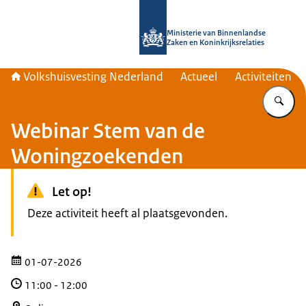
Naar de homepage van Home | Volks
Ministerie van Binnenlandse
Zaken en Koninkrijksrelaties
Volkshuisvesting Nederland
Actueel
Activiteiten
Vu
Webinar Stem van de
Woningzoekenden
Let op!
Deze activiteit heeft al plaatsgevonden.
01-07-2026
11:00
-
12:00