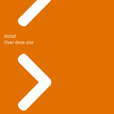
volkshuisvestingnederland.nl/optoppen en laat je
inspireren.
Beeld: We zien tekst in beeld verschijnen: Ga naar
volkshuisvestingnederland.nl/optoppen. Boven in
beeld zien we het logo van het Ministerie van
Archief
Binnenlandse Zaken en Koninkrijksrelaties.
Over deze site