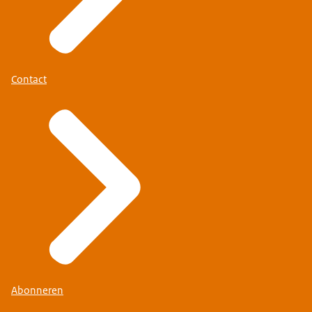
een ziekenbuis. Vervolgens een uithangbord voor
een ijsje en als laatst zien we een supermarktje
ontstaan. Op de voorgrond zien we mensen
lopen.
Contact
Tekst: Met de Landelijke Aanpak Optoppen
werken we langs drie lijnen om dit te bereiken.
Beeld: De camera gaat naar beneden. We zien 3
pijlen in de kleuren oranje, donker rood en donker
groen onder in beeld verschijnen. Ze schuiven van
links naar rechts.
Tekst: Allereerst faciliteren we optoppen door
beleid en regels te verduidelijken…
Beeld: We zien een nieuw beeld. Onder in beeld
zien we de oranje pijl door het beeld schuiven van
Abonneren
links naar rechts. Boven de pijl verschijnen 6