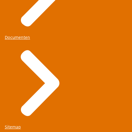
optoppen haalbaar en betaalbaar.
Beeld: We zien weer een beeld van een stad. Op de
voorgrond zien we 2 gebouwen met daarnaast 2
kranen. De kranen laden meer appartementen
Documenten
boven op de bebouwen. Onder in beeld zien we
de donker rode lijn van links naar rechts schuiven.
De camera draait en we zien nog een extra gebouw
met kraan verschijnen op de achtergrond.
Tekst: Tot slot werken we aan standaardisatie van
optopproducten...
Beeld: De camera gaat naar rechts. We zien nu een
gebouw van dicht bij. Boven het gebouw zien we
een appartement bungelen aan een kraan. Bij het
gebouw zien we een afmeting verschijnen samen
met een vinkje. Bij het gebouw zien we ook een
Sitemap
afmeting en een vinkje verschijnen.