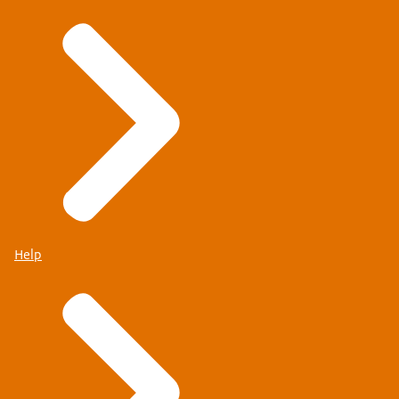
Tekst: en processen zodat we seriematig kunnen
werken.
Beeld: De camera gaat naar rechts. We zien 3
vrachtwagens met ieder 2 appartementen
vervoeren.
Ze reiden van links naar rechts door het beeld.
Tekst: Samen maken we optoppen een succes.
Beeld: We zien Weer de stad. Op de voorgrond zien
Help
we 2 bouwvakkers. Daar achter rijd een truck met
een appartement als vracht door het beeld.
Verder zien we een gebouw met een kraan daar
achter. Op de achtergrond zien we een silhouet
van een stad.
Tekst: Ga naar