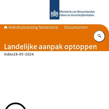
Naar de homepage van Home | Volks
Ministerie van Binnenlandse
Zaken en Koninkrijksrelaties
Volkshuisvesting Nederland
Documenten
Vu
Landelijke aanpak optoppen
Video
28-05-2024