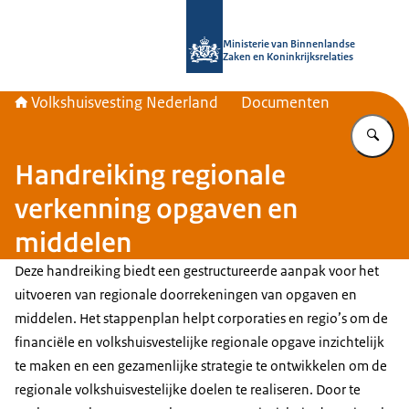
Naar de homepage van Home | Volks
Ministerie van Binnenlandse
Zaken en Koninkrijksrelaties
Volkshuisvesting Nederland
Documenten
Vu
Handreiking regionale
verkenning opgaven en
middelen
Deze handreiking biedt een gestructureerde aanpak voor het
uitvoeren van regionale doorrekeningen van opgaven en
middelen. Het stappenplan helpt corporaties en regio’s om de
financiële en volkshuisvestelijke regionale opgave inzichtelijk
te maken en een gezamenlijke strategie te ontwikkelen om de
regionale volkshuisvestelijke doelen te realiseren. Door te