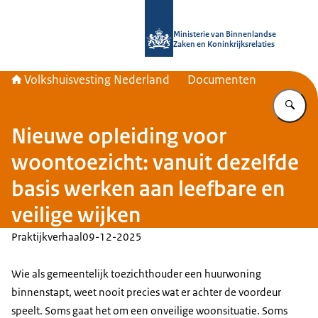
Naar de homepage van Home | Volks
Ministerie van Binnenlandse
Zaken en Koninkrijksrelaties
Volkshuisvesting Nederland
Documenten
Vu
Nieuwe opleiding voor
woontoezicht: vanuit dezelfde
basis werken aan leefbare en
veilige wijken
Praktijkverhaal
09-12-2025
Wie als gemeentelijk toezichthouder een huurwoning
binnenstapt, weet nooit precies wat er achter de voordeur
speelt. Soms gaat het om een onveilige woonsituatie. Soms