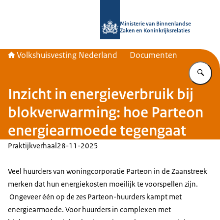
Naar de homepage van Home | Volks
Ministerie van Binnenlandse
Zaken en Koninkrijksrelaties
Volkshuisvesting Nederland
Documenten
Vu
Inzicht in energieverbruik bij
blokverwarming: hoe Parteon
energiearmoede tegengaat
Praktijkverhaal
28-11-2025
Veel huurders van woningcorporatie Parteon in de Zaanstreek
merken dat hun energiekosten moeilijk te voorspellen zijn.
Ongeveer één op de zes Parteon-huurders kampt met
energiearmoede. Voor huurders in complexen met