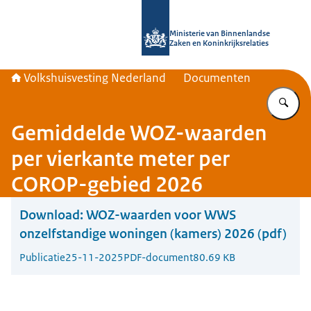
Naar de homepage van Home | Volks
Ministerie van Binnenlandse
Zaken en Koninkrijksrelaties
Volkshuisvesting Nederland
Documenten
Vu
Gemiddelde WOZ-waarden
per vierkante meter per
COROP-gebied 2026
Download:
WOZ-waarden voor WWS
onzelfstandige woningen (kamers) 2026 (pdf)
Publicatie
25-11-2025
PDF-document
80.69 KB