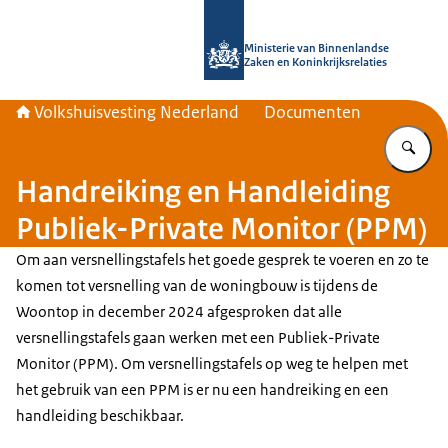
Naar de homepage van Home | Volks
Ministerie van Binnenlandse
Zaken en Koninkrijksrelaties
Volkshuisvesting Nederland
Documenten
Vu
Handreiking en Handleiding
Publiek-Private Monitor (PPM)
Om aan versnellingstafels het goede gesprek te voeren en zo te
komen tot versnelling van de woningbouw is tijdens de
Woontop in december 2024 afgesproken dat alle
versnellingstafels gaan werken met een Publiek-Private
Monitor (PPM). Om versnellingstafels op weg te helpen met
het gebruik van een PPM is er nu een handreiking en een
handleiding beschikbaar.