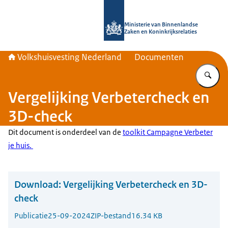
Naar de homepage van Home | Volks
Ministerie van Binnenlandse
Zaken en Koninkrijksrelaties
Volkshuisvesting Nederland
Documenten
Vu
Vergelijking Verbetercheck en
3D-check
Dit document is onderdeel van de
toolkit Campagne Verbeter
je huis.
Download:
Vergelijking Verbetercheck en 3D-
check
Publicatie
25-09-2024
ZIP-bestand
16.34 KB