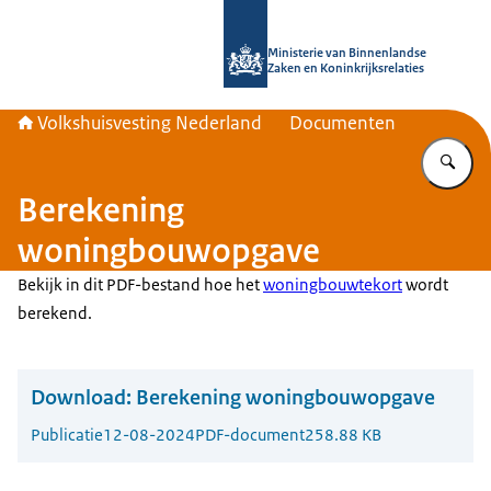
Naar de homepage van Home | Volks
Ministerie van Binnenlandse
Zaken en Koninkrijksrelaties
Volkshuisvesting Nederland
Documenten
Vu
Berekening
woningbouwopgave
Bekijk in dit PDF-bestand hoe het
woningbouwtekort
wordt
berekend.
Download:
Berekening woningbouwopgave
Publicatie
12-08-2024
PDF-document
258.88 KB