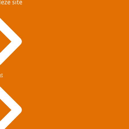
eze site
ht