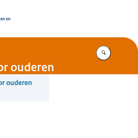
uisvesting Nederland
ken en
Vul in wat u z
or ouderen
or ouderen