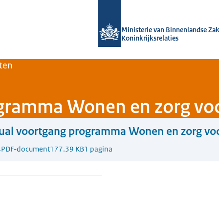
Naar de homepage van Home | Volksh
Ministerie van Binnenlandse Za
Koninkrijksrelaties
ten
ogramma Wonen en zorg vo
sual voortgang programma Wonen en zorg vo
4
PDF-document
177.39 KB
1 pagina