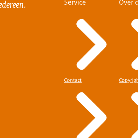
edereen.
Service
Over d
Contact
Copyrig