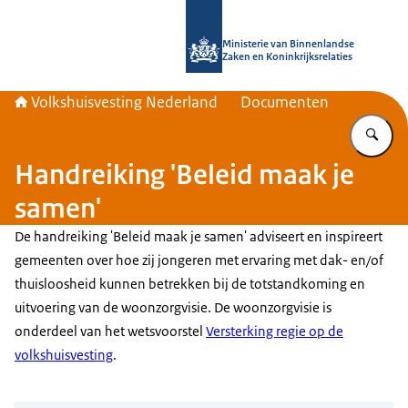
Naar de homepage van Home | Volks
Ministerie van Binnenlandse
Zaken en Koninkrijksrelaties
Volkshuisvesting Nederland
Documenten
Vu
Handreiking 'Beleid maak je
samen'
De handreiking 'Beleid maak je samen' adviseert en inspireert
gemeenten over hoe zij jongeren met ervaring met dak- en/of
thuisloosheid kunnen betrekken bij de totstandkoming en
uitvoering van de woonzorgvisie. De woonzorgvisie is
onderdeel van het wetsvoorstel
Versterking regie op de
volkshuisvesting
.