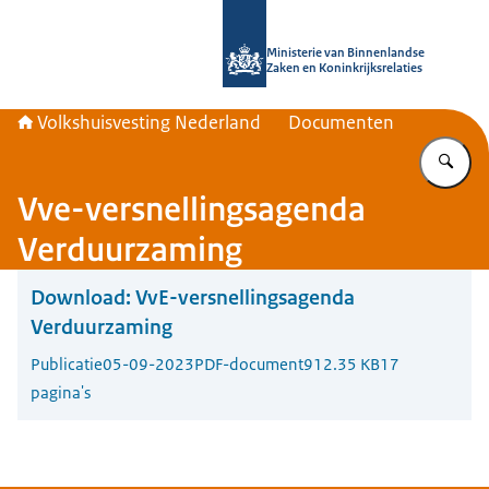
Naar de homepage van Home | Volks
Ministerie van Binnenlandse
Zaken en Koninkrijksrelaties
Volkshuisvesting Nederland
Documenten
Vu
Vve-versnellingsagenda
Verduurzaming
Download:
VvE-versnellingsagenda
Verduurzaming
Publicatie
05-09-2023
PDF-document
912.35 KB
17
pagina's