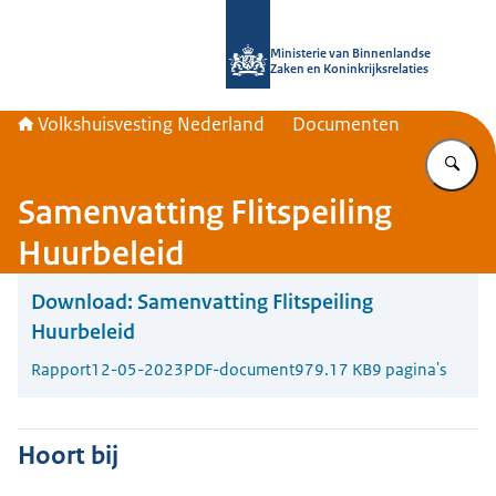
Naar de homepage van Home | Volks
Ministerie van Binnenlandse
Zaken en Koninkrijksrelaties
Volkshuisvesting Nederland
Documenten
Vu
Samenvatting Flitspeiling
Huurbeleid
Download:
Samenvatting Flitspeiling
Huurbeleid
Rapport
12-05-2023
PDF-document
979.17 KB
9 pagina's
Hoort bij