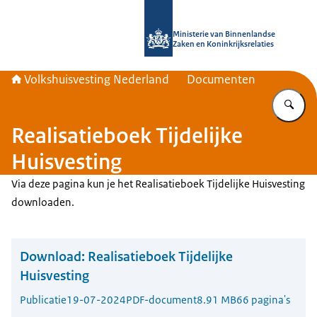
Naar de homepage van Home | Volks
Ministerie van Binnenlandse
Zaken en Koninkrijksrelaties
Volkshuisvesting Nederland
Documenten
Vu
Realisatieboek Tijdelijke
Huisvesting
Via deze pagina kun je het Realisatieboek Tijdelijke Huisvesting
downloaden.
Download:
Realisatieboek Tijdelijke
Huisvesting
Publicatie
19-07-2024
PDF-document
8.91 MB
66 pagina's