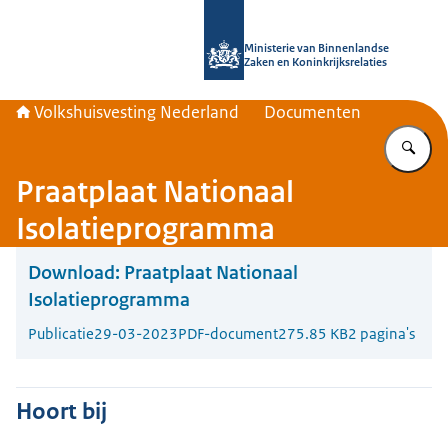
Naar de homepage van Home | Volks
Ministerie van Binnenlandse
Zaken en Koninkrijksrelaties
Volkshuisvesting Nederland
Documenten
Vu
Praatplaat Nationaal
Isolatieprogramma
Download:
Praatplaat Nationaal
Isolatieprogramma
Publicatie
29-03-2023
PDF-document
275.85 KB
2 pagina's
Hoort bij