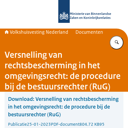
Naar de homepage van Home | Volks
Ministerie van Binnenlandse
Zaken en Koninkrijksrelaties
Volkshuisvesting Nederland
Documenten
Vu
Versnelling van
rechtsbescherming in het
omgevingsrecht: de procedure
bij de bestuursrechter (RuG)
Download:
Versnelling van rechtsbescherming
in het omgevingsrecht: de procedure bij de
bestuursrechter (RuG)
Publicatie
25-01-2023
PDF-document
804.72 KB
95