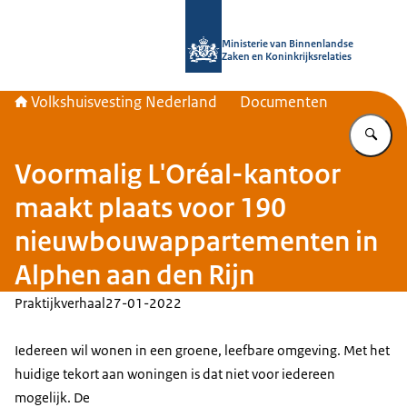
Naar de homepage van Home | Volks
Ministerie van Binnenlandse
Zaken en Koninkrijksrelaties
Volkshuisvesting Nederland
Documenten
Vu
Voormalig L'Oréal-kantoor
maakt plaats voor 190
nieuwbouwappartementen in
Alphen aan den Rijn
Praktijkverhaal
27-01-2022
Iedereen wil wonen in een groene, leefbare omgeving. Met het
huidige tekort aan woningen is dat niet voor iedereen
mogelijk. De