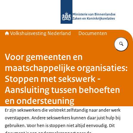
Naar de homepage van Home | Volks
Ministerie van Binnenlandse
Zaken en Koninkrijksrelaties
Volkshuisvesting Nederland
Documenten
Vu
Voor gemeenten en
maatschappelijke organisaties:
Stoppen met sekswerk -
Aansluiting tussen behoeften
en ondersteuning
Er zijn sekswerkers die volstrekt zelfstandig naar ander werk
overstappen. Andere sekswerkers kunnen daar juist hulp bij
gebruiken. Voor hen is stoppen niet altijd eenvoudig. Dit