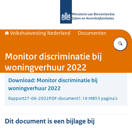
Naar de homepage van Home | Volks
Ministerie van Binnenlandse
Zaken en Koninkrijksrelaties
Volkshuisvesting Nederland
Documenten
Vu
Monitor discriminatie bij
woningverhuur 2022
Download:
Monitor discriminatie bij
woningverhuur 2022
Rapport
27-06-2022
PDF-document
1.19 MB
53 pagina's
Dit document is een bijlage bij