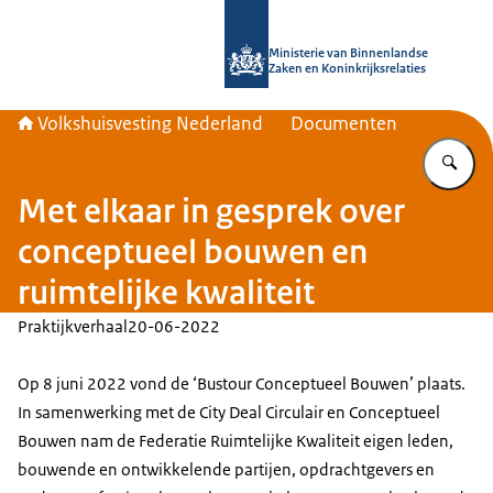
Naar de homepage van Home | Volks
Ministerie van Binnenlandse
Zaken en Koninkrijksrelaties
Volkshuisvesting Nederland
Documenten
Vu
Met elkaar in gesprek over
conceptueel bouwen en
ruimtelijke kwaliteit
Praktijkverhaal
20-06-2022
Op 8 juni 2022 vond de ‘Bustour Conceptueel Bouwen’ plaats.
In samenwerking met de City Deal Circulair en Conceptueel
Bouwen nam de Federatie Ruimtelijke Kwaliteit eigen leden,
bouwende en ontwikkelende partijen, opdrachtgevers en