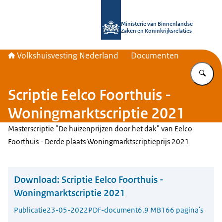
Naar de homepage van Home | Volks
Ministerie van Binnenlandse
Zaken en Koninkrijksrelaties
Volkshuisvesting Nederland
Documenten
Vu
Scriptie Eelco Foorthuis -
Woningmarktscriptie 2021
Masterscriptie "De huizenprijzen door het dak" van Eelco
Foorthuis - Derde plaats Woningmarktscriptieprijs 2021
Download:
Scriptie Eelco Foorthuis -
Woningmarktscriptie 2021
Publicatie
23-05-2022
PDF-document
6.9 MB
166 pagina's