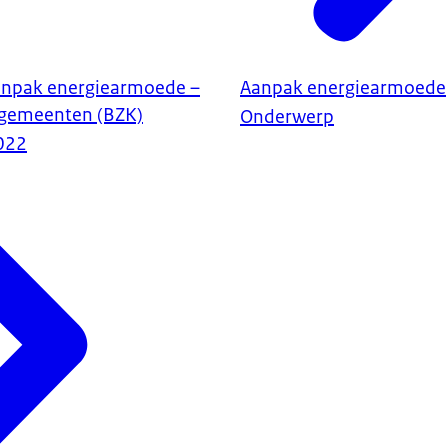
anpak energiearmoede –
Aanpak energiearmoede
 gemeenten (BZK)
Onderwerp
022