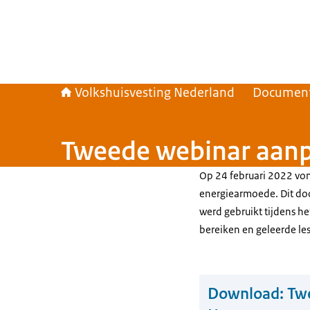
Volkshuisvesting Nederland
Documen
Tweede webinar aan
Op 24 februari 2022 vo
energiearmoede. Dit doc
werd gebruikt tijdens he
bereiken en geleerde l
Download:
Tw