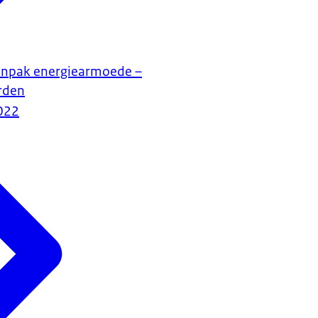
anpak energiearmoede –
rden
022