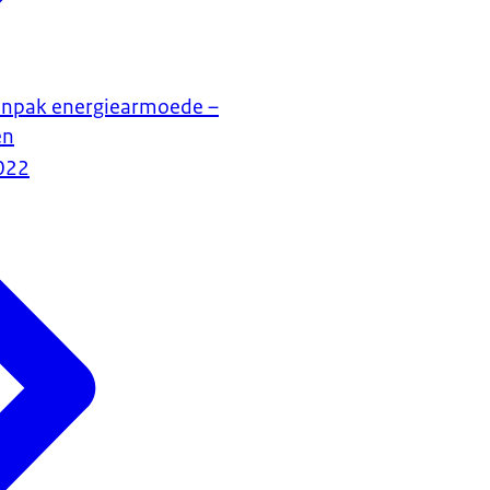
anpak energiearmoede –
en
022