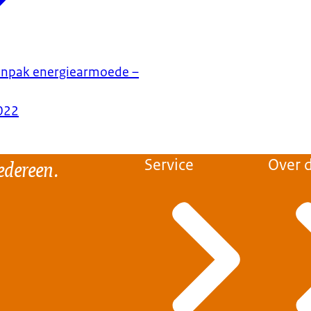
anpak energiearmoede –
022
edereen.
Service
Over d