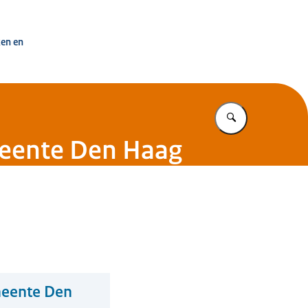
uisvesting Nederland
ken en
Vul in wat u z
eente Den Haag
meente Den