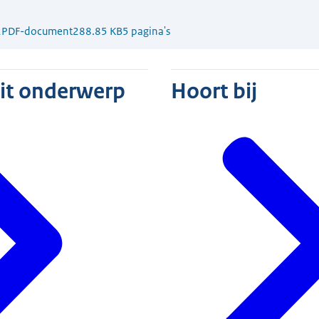
2
PDF-document
288.85 KB
5 pagina's
dit onderwerp
Hoort bij