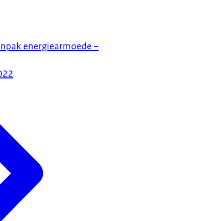
anpak energiearmoede –
022