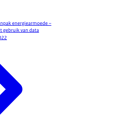
anpak energiearmoede –
t gebruik van data
022