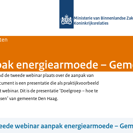
Naar de homepage van Home | Volksh
Ministerie van Binnenlandse Za
Koninkrijksrelaties
ten
pak energiearmoede – Gem
nd de tweede webinar plaats over de aanpak van
ument is een presentatie die als praktijkvoorbeeld
t webinar. Dit is de presentatie ‘Doelgroep – hoe te
essen’ van gemeente Den Haag.
eede webinar aanpak energiearmoede – Ge