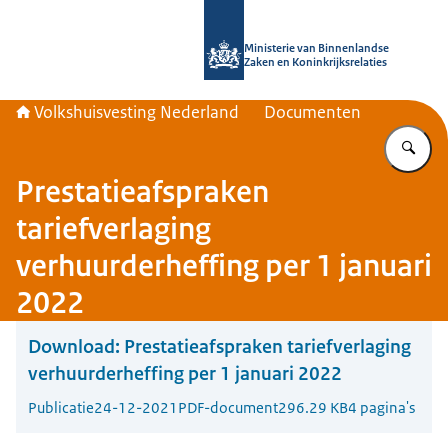
Naar de homepage van Home | Volks
Ministerie van Binnenlandse
Zaken en Koninkrijksrelaties
Volkshuisvesting Nederland
Documenten
Vu
Prestatieafspraken
tariefverlaging
verhuurderheffing per 1 januari
2022
Download:
Prestatieafspraken tariefverlaging
verhuurderheffing per 1 januari 2022
Publicatie
24-12-2021
PDF-document
296.29 KB
4 pagina's