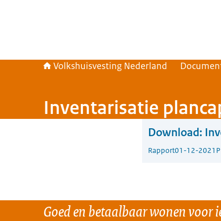
Volkshuisvesting Nederland
Documen
Inventarisatie planca
Download:
Inv
Rapport
01-12-2021
P
Goed en betaalbaar wonen voor i