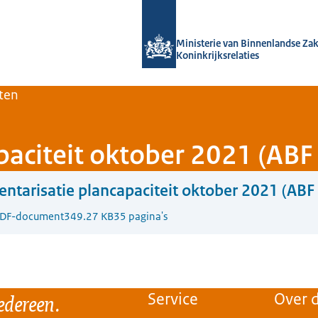
Naar de homepage van Home | Volksh
Ministerie van Binnenlandse Za
Koninkrijksrelaties
ten
paciteit oktober 2021 (ABF
entarisatie plancapaciteit oktober 2021 (ABF
DF-document
349.27 KB
35 pagina's
edereen.
Service
Over d