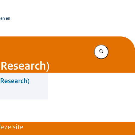
uisvesting Nederland
ken en
Vul in wat u z
 Research)
 Research)
eze site