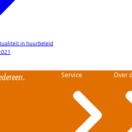
ualiteit in huurbeleid
2021
edereen.
Service
Over d