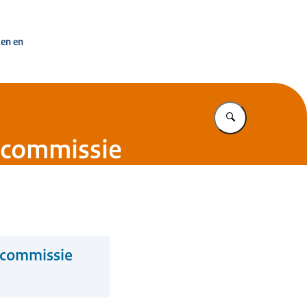
uisvesting Nederland
ken en
Vul in wat u z
rcommissie
rcommissie