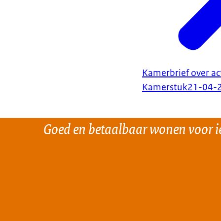
Kamerbrief over act
Kamerstuk
21-04-
Goed en betaalbaar wonen voor i