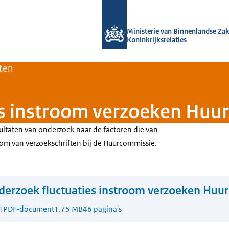
Naar de homepage van Home | Volksh
Ministerie van Binnenlandse Za
Koninkrijksrelaties
ten
es instroom verzoeken Huu
sultaten van onderzoek naar de factoren die van
room van verzoekschriften bij de Huurcommissie.
erzoek fluctuaties instroom verzoeken Huu
1
PDF-document
1.75 MB
46 pagina's