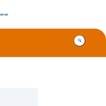
uisvesting Nederland
ken en
Vul in wat u z