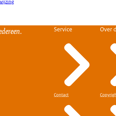
wijzing
edereen.
Service
Over d
Contact
Copyrig