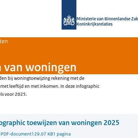
Naar de homepage van Home | Volksh
Ministerie van Binnenlandse Za
Koninkrijksrelaties
ten
n van woningen
en bij woningtoewijzing rekening met de
met leeftijd en met inkomen. In deze infographic
els voor 2025.
ographic toewijzen van woningen 2025
4
PDF-document
129.07 KB
1 pagina