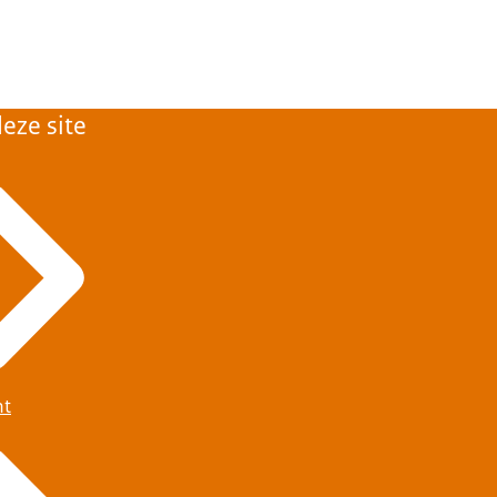
eze site
ht