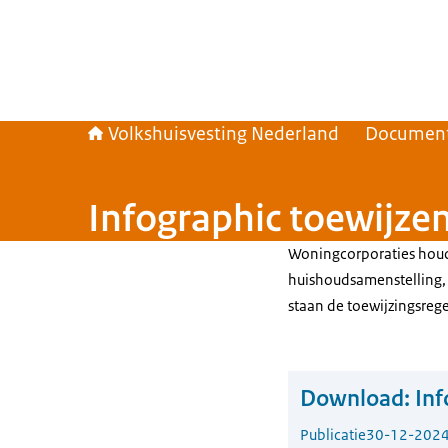
Volkshuisvesting Nederland
Documen
Infographic toewijze
Woningcorporaties houd
huishoudsamenstelling, 
staan de toewijzingsreg
Download:
Inf
Publicatie
30-12-202