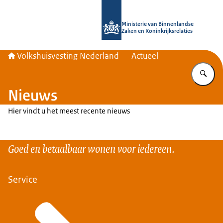
Naar de homepage van Home | Volks
Ministerie van Binnenlandse
Zaken en Koninkrijksrelaties
Volkshuisvesting Nederland
Actueel
Vu
Nieuws
Hier vindt u het meest recente nieuws
Goed en betaalbaar wonen voor iedereen.
Service