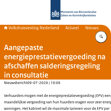
Naar de homepage van Home | Volks
Ministerie van Binnenlandse
Zaken en Koninkrijksrelaties
Volkshuisvesting Nederland
Actueel
Nieuws
Vu
Aangepaste
energieprestatievergoeding na
afschaffen salderingsregeling
in consultatie
Nieuwsbericht
09-07-2026 | 10:06
Verhuurders mogen met de energieprestatievergoeding (EPV) een
maandelijkse vergoeding van hun huurders vragen voor zeer ener
woningen. Het kabinet wil de maximale tarieven voor de EPV per 