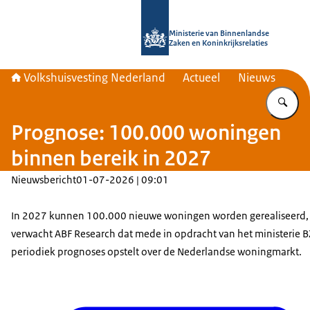
Naar de homepage van Home | Volks
Ministerie van Binnenlandse
Zaken en Koninkrijksrelaties
Volkshuisvesting Nederland
Actueel
Nieuws
Vu
Prognose: 100.000 woningen
binnen bereik in 2027
Nieuwsbericht
01-07-2026 | 09:01
In 2027 kunnen 100.000 nieuwe woningen worden gerealiseerd,
verwacht ABF Research dat mede in opdracht van het ministerie
periodiek prognoses opstelt over de Nederlandse woningmarkt.