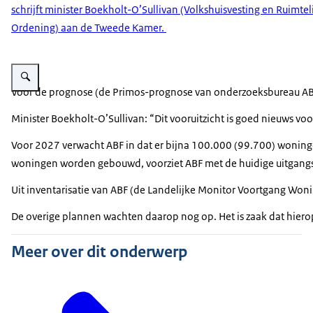
schrijft minister Boekholt-O’Sullivan (Volkshuisvesting en Ruimtel
Ordening) aan de Tweede Kamer.
Vergroot afbeelding Een foto die uitkijkt op een hijskraan en ontwikkelg
Voor de prognose (de Primos-prognose van onderzoeksbureau ABF)
Minister Boekholt-O’Sullivan: “Dit vooruitzicht is goed nieuws vo
Voor 2027 verwacht ABF in dat er bijna 100.000 (99.700) woningen 
woningen worden gebouwd, voorziet ABF met de huidige uitgangsp
Uit inventarisatie van ABF (de Landelijke Monitor Voortgang Wo
De overige plannen wachten daarop nog op. Het is zaak dat hierop
Meer over dit onderwerp