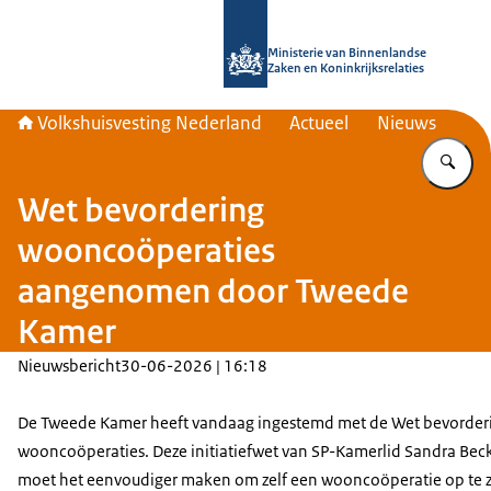
Naar de homepage van Home | Volks
Ministerie van Binnenlandse
Zaken en Koninkrijksrelaties
Volkshuisvesting Nederland
Actueel
Nieuws
Vu
Wet bevordering
wooncoöperaties
aangenomen door Tweede
Kamer
Nieuwsbericht
30-06-2026 | 16:18
De Tweede Kamer heeft vandaag ingestemd met de Wet bevorder
wooncoöperaties. Deze initiatiefwet van SP-Kamerlid Sandra Be
moet het eenvoudiger maken om zelf een wooncoöperatie op te z