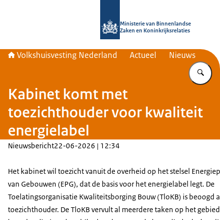
Naar de homepage van Home | Volks
Ministerie van Binnenlandse
Zaken en Koninkrijksrelaties
Volkshuisvesting Nederland
Actueel
Nieuws
Vu
Kabinet komt met
toezichthouder voor kwaliteit
energielabel
Nieuwsbericht
22-06-2026 | 12:34
Het kabinet wil toezicht vanuit de overheid op het stelsel Energiep
van Gebouwen (EPG), dat de basis voor het energielabel legt. De
Toelatingsorganisatie Kwaliteitsborging Bouw (TloKB) is beoogd a
toezichthouder. De TloKB vervult al meerdere taken op het gebied