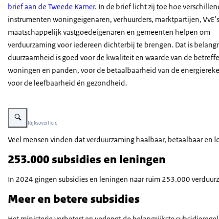
brief aan de Tweede Kamer
. In de brief licht zij toe hoe verschille
instrumenten woningeigenaren, verhuurders, marktpartijen, VvE’s
maatschappelijk vastgoedeigenaren en gemeenten helpen om
verduurzaming voor iedereen dichterbij te brengen. Dat is belangr
duurzaamheid is goed voor de kwaliteit en waarde van de betreff
woningen en panden, voor de betaalbaarheid van de energiereke
voor de leefbaarheid én gezondheid.
Vergroot afbeelding Een woning waar nieuwe raamkozijnen geplaatst worde
Beeld: © Rijksoverheid
Veel mensen vinden dat verduurzaming haalbaar, betaalbaar en log
253.000 subsidies en leningen
In 2024 gingen subsidies en leningen naar ruim 253.000 verduurz
Meer en betere subsidies
Het ministerie verbetert en verlengt de belangrijkste subsidier