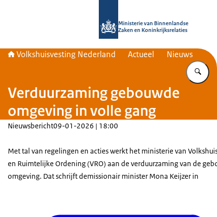
Naar de homepage van Home | Volks
Ministerie van Binnenlandse
Zaken en Koninkrijksrelaties
Volkshuisvesting Nederland
Actueel
Nieuws
Vu
Verduurzaming gebouwde
omgeving in volle gang
Nieuwsbericht
09-01-2026 | 18:00
Met tal van regelingen en acties werkt het ministerie van Volkshui
en Ruimtelijke Ordening (VRO) aan de verduurzaming van de ge
omgeving. Dat schrijft demissionair minister Mona Keijzer in