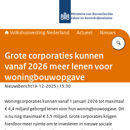
Naar de homepage van Home | Volks
Ministerie van Binnenlandse
Zaken en Koninkrijksrelaties
Volkshuisvesting Nederland
Actueel
Nieuws
Vu
Grote corporaties kunnen
vanaf 2026 meer lenen voor
woningbouwopgave
Nieuwsbericht
19-12-2025 | 15:30
Woningcorporaties kunnen vanaf 1 januari 2026 tot maximaal
€ 4,4 miljard geborgd lenen voor hun woningbouwopgave. Dit
is nu nog maximaal € 3,5 miljard. Grote corporaties krijgen
hierdoor meer ruimte om te investeren in nieuwe sociale