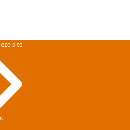
eze site
ht