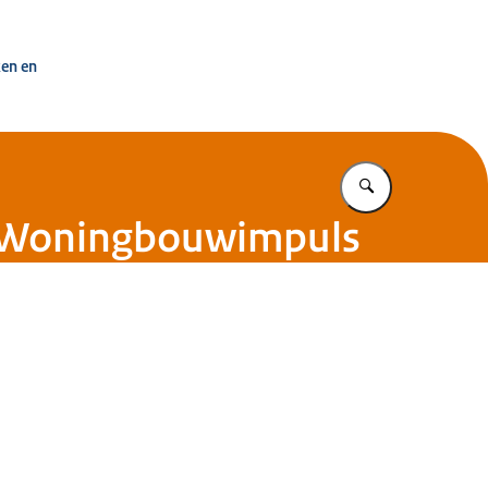
uisvesting Nederland
ken en
Vul in wat u z
r Woningbouwimpuls