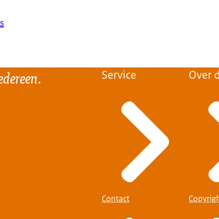
s
edereen.
Service
Over d
Contact
Copyrig