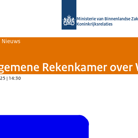
Naar de homepage van Home | Volksh
Ministerie van Binnenlandse Za
Koninkrijksrelaties
Nieuws
 Algemene Rekenkamer ove
25 | 14:30