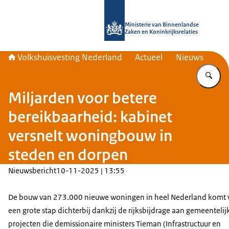
Naar de homepage van Home | Volks
Ministerie van Binnenlandse
Zaken en Koninkrijksrelaties
Volkshuisvesting Nederland
Actueel
Nieuws
Vu
Miljarden voor betere
bereikbaarheid: kabinet
versnelt woningbouw in
steden en dorpen
Nieuwsbericht
10-11-2025 | 13:55
De bouw van 273.000 nieuwe woningen in heel Nederland komt
een grote stap dichterbij dankzij de rijksbijdrage aan gemeentelij
projecten die demissionaire ministers Tieman (Infrastructuur en