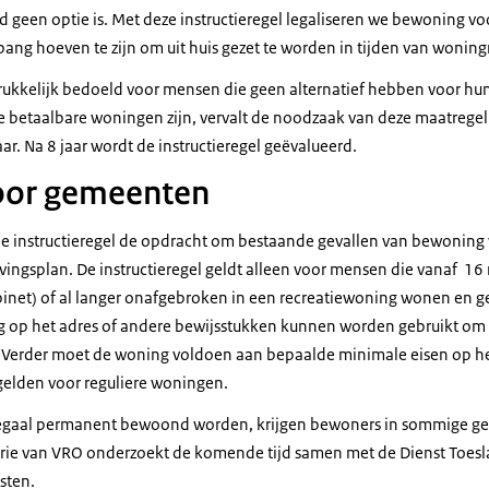
een optie is. Met deze instructieregel legaliseren we bewoning voo
bang hoeven te zijn om uit huis gezet te worden in tijden van wonin
adrukkelijk bedoeld voor mensen die geen alternatief hebben voor hu
 betaalbare woningen zijn, vervalt de noodzaak van deze maatregel
aar. Na 8 jaar wordt de instructieregel geëvalueerd.
oor gemeenten
de instructieregel de opdracht om bestaande gevallen van bewoning
vingsplan. De instructieregel geldt alleen voor mensen die vanaf 16
inet) of al langer onafgebroken in een recreatiewoning wonen en 
ing op het adres of andere bewijsstukken kunnen worden gebruikt o
 Verder moet de woning voldoen aan bepaalde minimale eisen op het
gelden voor reguliere woningen.
legaal permanent bewoond worden, krijgen bewoners in sommige gev
erie van VRO onderzoekt de komende tijd samen met de Dienst Toesl
sten.