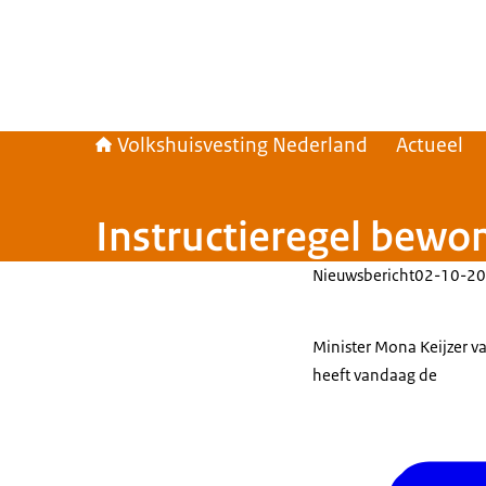
Volkshuisvesting Nederland
Actueel
Instructieregel bew
Nieuwsbericht
02-10-20
Minister Mona Keijzer v
heeft vandaag de