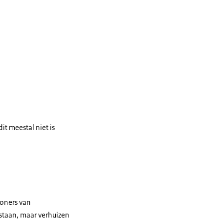
t meestal niet is
woners van
staan, maar verhuizen