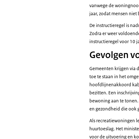
vanwege de woningnood g
jaar, zodat mensen niet 
De instructieregel is n
Zodra er weer voldoende
instructieregel voor 10 j
Gevolgen v
Gemeenten krijgen via 
toe te staan in het omge
hoofdlijnenakkoord kab
bezitten. Een inschrijv
bewoning aan te tonen.
en gezondheid die ook 
Als recreatiewoningen 
huurtoeslag. Het minist
voor de uitvoering en ko