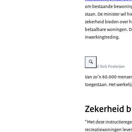
om bestaande bewoning
staan. De minister wil 
zekerheid bieden over hu
betaalbare woningen. De 
inwerkingtreding.
Vergroot afbeelding Foto v
Beeld: © Rob Poelenjee
Van zo’n 60.000 mensen i
toegestaan. Het werkeli
Zekerheid 
“Met deze instructierege
recreatiewoningen leve