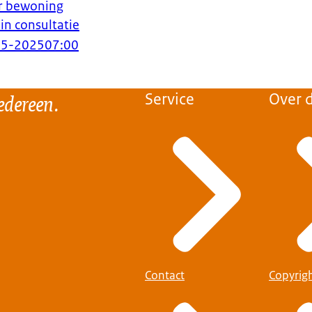
or bewoning
in consultatie
05-2025
07:00
edereen.
Service
Over d
Contact
Copyrig