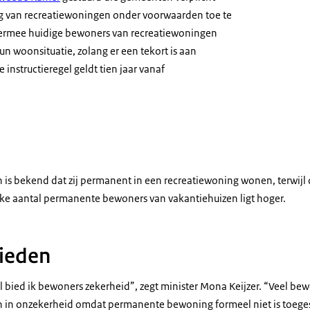
 van recreatiewoningen onder voorwaarden toe te
hiermee huidige bewoners van recreatiewoningen
n woonsituatie, zolang er een tekort is aan
instructieregel geldt tien jaar vanaf
an een vakantiewoning
s bekend dat zij permanent in een recreatiewoning wonen, terwijl di
jke aantal permanente bewoners van vakantiehuizen ligt hoger.
bieden
l bied ik bewoners zekerheid”, zegt minister Mona Keijzer. “Veel be
n in onzekerheid omdat permanente bewoning formeel niet is toege