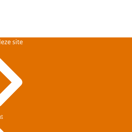
eze site
ht