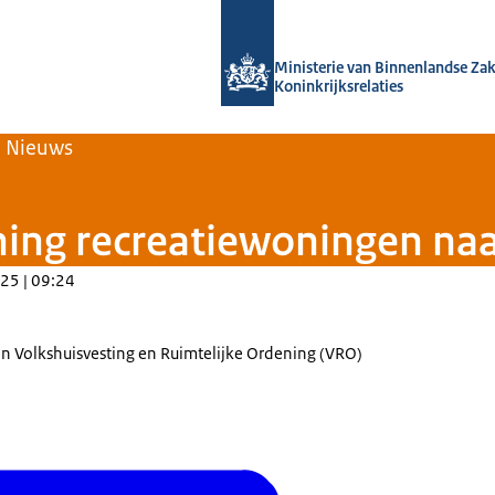
Naar de homepage van Home | Volksh
Ministerie van Binnenlandse Za
Koninkrijksrelaties
Nieuws
oning recreatiewoningen n
25 | 09:24
an Volkshuisvesting en Ruimtelijke Ordening (VRO)