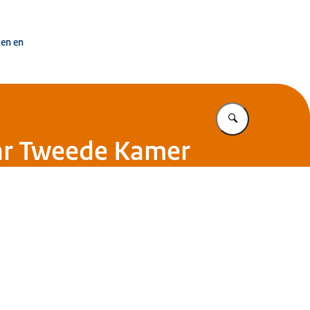
uisvesting Nederland
ken en
Vul in wat u z
aar Tweede Kamer