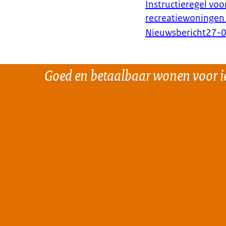
Instructieregel vo
recreatiewoningen 
Nieuwsbericht
27-
Goed en betaalbaar wonen voor i