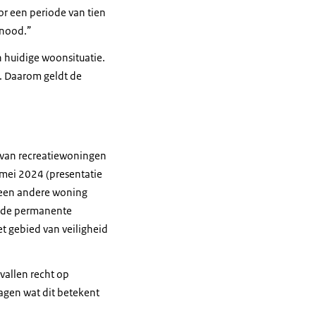
r een periode van tien
gnood.”
n huidige woonsituatie.
. Daarom geldt de
 van recreatiewoningen
 mei 2024 (presentatie
geen andere woning
m de permanente
 gebied van veiligheid
allen recht op
agen wat dit betekent