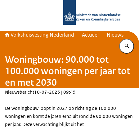
Naar de homepage van Home | Volks
Ministerie van Binnenlandse
Zaken en Koninkrijksrelaties
Volkshuisvesting Nederland
Actueel
Nieuws
Vu
Woningbouw: 90.000 tot
100.000 woningen per jaar tot
en met 2030
Nieuwsbericht
10-07-2025 | 09:45
De woningbouw loopt in 2027 op richting de 100.000
woningen en komt de jaren erna uit rond de 90.000 woningen
per jaar. Deze verwachting blijkt uit het