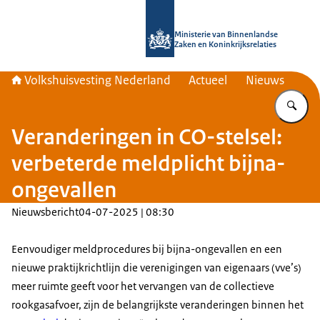
Naar de homepage van Home | Volks
Ministerie van Binnenlandse
Zaken en Koninkrijksrelaties
Volkshuisvesting Nederland
Actueel
Nieuws
Vu
Veranderingen in CO-stelsel:
verbeterde meldplicht bijna-
ongevallen
Nieuwsbericht
04-07-2025 | 08:30
Eenvoudiger meldprocedures bij bijna-ongevallen en een
nieuwe praktijkrichtlijn die verenigingen van eigenaars (vve’s)
meer ruimte geeft voor het vervangen van de collectieve
rookgasafvoer, zijn de belangrijkste veranderingen binnen het