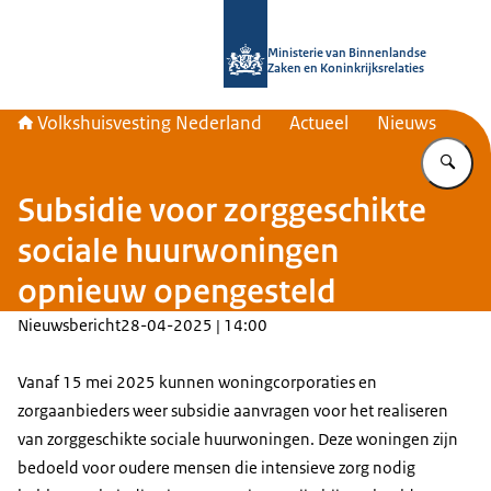
Naar de homepage van Home | Volks
Ministerie van Binnenlandse
Zaken en Koninkrijksrelaties
Volkshuisvesting Nederland
Actueel
Nieuws
Vu
Subsidie voor zorggeschikte
sociale huurwoningen
opnieuw opengesteld
Nieuwsbericht
28-04-2025 | 14:00
Vanaf 15 mei 2025 kunnen woningcorporaties en
zorgaanbieders weer subsidie aanvragen voor het realiseren
van zorggeschikte sociale huurwoningen. Deze woningen zijn
bedoeld voor oudere mensen die intensieve zorg nodig