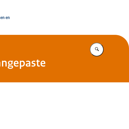
uisvesting Nederland
ken en
Vul in wat u z
angepaste