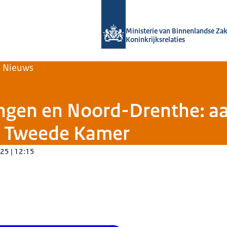
Naar de homepage van Home | Volksh
Ministerie van Binnenlandse Za
Koninkrijksrelaties
Nieuws
ingen en Noord-Drenthe: a
ar Tweede Kamer
25 | 12:15