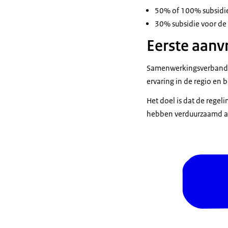
50% of 100% subsidie 
30% subsidie voor de 
Eerste aanv
Samenwerkingsverband No
ervaring in de regio en 
Het doel is dat de rege
hebben verduurzaamd als