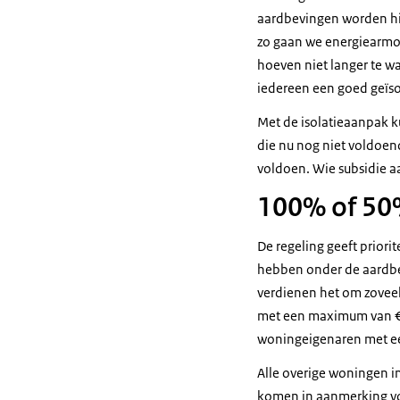
aardbevingen worden hi
zo gaan we energiearmo
hoeven niet langer te wa
iedereen een goed geïso
Met de isolatieaanpak 
die nu nog niet voldoen
voldoen. Wie subsidie aa
100% of 50%
De regeling geeft prior
hebben onder de aardbev
verdienen het om zoveel 
met een maximum van € 
woningeigenaren met e
Alle overige woningen i
komen in aanmerking voo