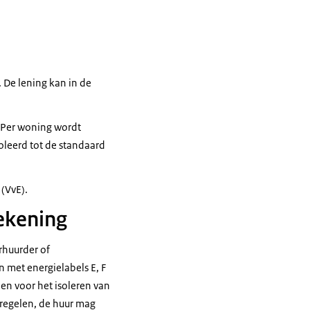
. De lening kan in de
 Per woning wordt
leerd tot de standaard
(VvE).
rekening
rhuurder of
met energielabels E, F
oen voor het isoleren van
regelen, de huur mag