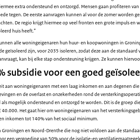
ermee extra ondersteund en ontzorgd. Mensen gaan profiteren van 
ede tegen. De eerste aanvragen kunnen al voor de zomer worden g
chten. De regio krijgt hiermee op veel fronten een grote impuls en 
leerd huis heeft.
kunnen alle woningeigenaren hun huur- en koopwoningen in Groni
de geïsoleerd zijn, voor 2035 isoleren, zodat deze aan de standaard 
nvraagt, kan bij elke stap ondersteuning krijgen. Ze kunnen hiervoor
 subsidie voor een goed geïsolee
iteit aan woningeigenaren met een laag inkomen en aan degenen die
ingen en de overlast en onzekerheden rond de versterkingsoperatie
als mogelijk ondersteund en ontzorgd te worden. Dit is de groep die
40.000. Het gaat hier om woningeigenaren van het versterkingsge
en inkomen tot 140% van het sociaal minimum.
n Groningen en Noord-Drenthe die nog niet voldoen aan de standaa
r een vergoeding van 50% voor de isolatie-en ventilatiemaatregele