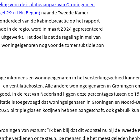
ling voor de isolatieaanpak van Groningen en
l 29 uit Nij Begun)
naar de Tweede Kamer
 onderdeel van de kabinetsreactie op het rapport
de in de regio, werd in maart 2024 gepresenteerd
 uitgewerkt. Het doel is dat de regeling in mei van
ste woningeigenaren nog voor de zomer subsidie aan
ge inkomens en woningeigenaren in het versterkingsgebied kunn
ie- en ventilatiekosten. Alle andere woningeigenaren in Groningen e
oed. In de rest van Nederland liggen deze percentages tussen de 1
ltatie is toegevoegd dat woningeigenaren in Groningen en Noord-Dr
2025 al triple glas en kozijnen hebben aangeschaft, ook gebruik k
l Groningen Van Marum:
Ik ben blij dat dit voorstel nu bij de Tweede
nthe verdienen onze steun. De mensen die het meest geleden heb