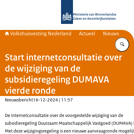
Naar de homepage van Home | Volks
Ministerie van Binnenlandse
Zaken en Koninkrijksrelaties
Volkshuisvesting Nederland
Actueel
Nieuws
Vu
Start internetconsultatie over
de wijziging van de
subsidieregeling DUMAVA
vierde ronde
Nieuwsbericht
16-12-2024 | 11:57
De internetconsultatie over de voorgestelde wijziging van de
subsidieregeling Duurzaam Maatschappelijk Vastgoed (DUMAVA) is
Met deze wijzigingsregeling is een nieuwe aanvraagronde mogelij