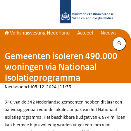
Naar de homepage van Home | Volks
Ministerie van Binnenlandse
Zaken en Koninkrijksrelaties
Volkshuisvesting Nederland
Actueel
Nieuws
Vu
Gemeenten isoleren 490.000
woningen via Nationaal
Isolatieprogramma
Nieuwsbericht
05-12-2024 | 11:33
340 van de 342 Nederlandse gemeenten hebben dit jaar een
aanvraag gedaan voor de lokale aanpak van het Nationaal
Isolatieprogramma. Het beschikbare budget van € 674 miljoen
kan hiermee bijna volledig worden uitgekeerd om ruim