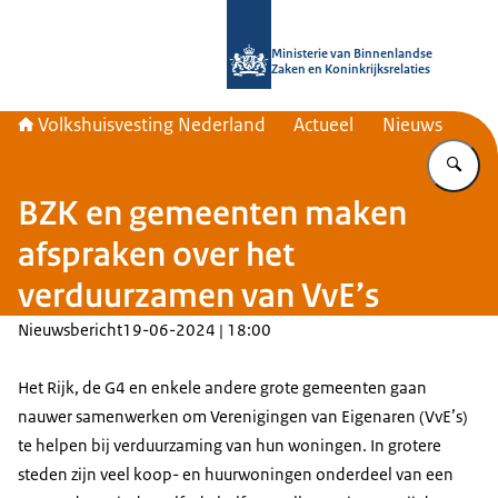
Naar de homepage van Home | Volks
Ministerie van Binnenlandse
Zaken en Koninkrijksrelaties
Volkshuisvesting Nederland
Actueel
Nieuws
Vu
BZK en gemeenten maken
afspraken over het
verduurzamen van VvE’s
Nieuwsbericht
19-06-2024 | 18:00
Het Rijk, de G4 en enkele andere grote gemeenten gaan
nauwer samenwerken om Verenigingen van Eigenaren (VvE’s)
te helpen bij verduurzaming van hun woningen. In grotere
steden zijn veel koop- en huurwoningen onderdeel van een